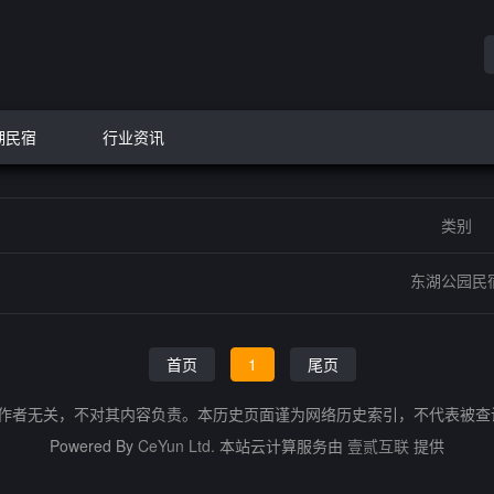
湖民宿
行业资讯
类别
东湖公园民
首页
1
尾页
的作者无关，不对其内容负责。本历史页面谨为网络历史索引，不代表被
Powered By
CeYun Ltd.
本站云计算服务由
壹贰互联
提供