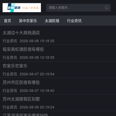
首页
吴中农家乐
太湖民宿
行业资讯
太湖边十大高档酒店
行业资讯
2026-08-08 15:18:35
临安高虹镇民宿有哪些
行业资讯
2026-08-08 10:18:35
农家乐农家乐
行业资讯
2026-08-07 20:19:54
苏州市区民宿有哪些
行业资讯
2026-08-07 10:18:40
苏州太湖度假区别墅
行业资讯
2026-08-06 20:19:24
江苏洪泽农家乐哪家好吃