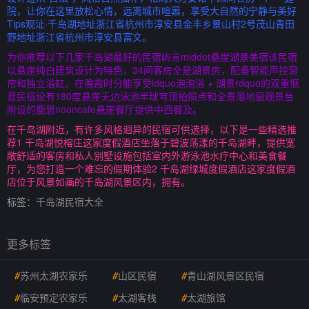
院，让你在这里放松心情，远离城市喧嚣，享受大自然的宁静与美好
Tips观沚·千岛湖地址浙江省杭州市淳安县金丰乡景山村2号茂山青田
野地址浙江省杭州市淳安县富文。
为你推荐以下几家千岛湖最好的民宿屿言middot悬崖湖景美宿该民宿
以悬崖纯白建筑设计为特色，34间客房全是湖景房，配备智能声控窗
帘和独立浴缸，在晚霞时分能享受ldquo泡泡浴 + 湖景rdquo的双重惬
意民宿设有180度悬崖无边泳池半球穹顶拍照点和全景落地窗观景台
附设的鹿恩nooncafe悬崖餐厅提供中西餐及。
在千岛湖附近，有许多风格迥异的民宿可供选择，以下是一些精选推
荐1 千岛湖悦榕庄这家度假酒店坐落于碧波荡漾的千岛湖畔，提供宽
敞舒适的客房和私人别墅设施包括室内外游泳池水疗中心和美食餐
厅，为您打造一个难忘的假期体验2 千岛湖绿城度假酒店这家度假酒
店位于风景如画的千岛湖风景区内，拥有。
标签：
千岛湖民宿大全
更多标签
#
苏州太湖农家乐
#
山区民宿
#
青山湖风景区民宿
#
临安预定农家乐
#
太湖客栈
#
太湖旅馆