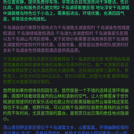
色位置安静，提供免费停车场，非常适合自驾游房间干净整洁，性价
比高，前台和服务员礼貌文明2 千岛湖菲絮曼民宿 地址淳安千岛湖城
中湖裴楼岛特色位于小岛上，需乘船进出，环境优雅，充满田园气
息，非常适合休闲放松。
千岛湖自由行推荐住宿地点为千岛湖南太湖度假村 千岛湖金色悦城度
假酒店 千岛湖绿城度假酒店 千岛湖九龙湖度假村 千岛湖渔家乐民宿
以及千岛湖山湾湾民宿等，关于民宿价格需要咨询具体民宿千岛湖南
太湖度假村度假村环境优美，设施完备，是家庭出游和团队旅游的好
去处千岛湖金色悦城度假酒店提供高品质。
千岛湖湖景民宿及风景区住宿推荐如下一临湖宾馆住宿 推荐理由临湖
宾馆兼具优美的湖景完善的设施以及适中的价位，是广大游客的首选
具体推荐如梦之岛大酒店阳光大酒店等，这些酒店通常三面环水，景
色宜人，价位大约在300元左右，性价比较高二别墅与木屋 推荐理由
别墅与木屋是高端住宿的。
悠然居如果你想体验田园生活，悠然居是一个不错的选择这里环境幽
静，周围环绕着绿意盎然的山林和清新的空气，让人仿佛置身于世外
桃源民宿提供的农家乐活动也能让你近距离接触自然云端客栈这家民
宿位于半山腰，视野开阔，可以远眺千岛湖的壮丽景色客栈的设计简
约而不失时尚，尤其是顶层的露台，是观赏日出日落的绝佳地点隐湖
小。
茂山青田野这家民宿位于千岛湖富文乡，山雾氤氲，环境幽静民宿的
设计遵从“古法”，风格自然拙朴，格局大方妥帖十四间客房一户一庭