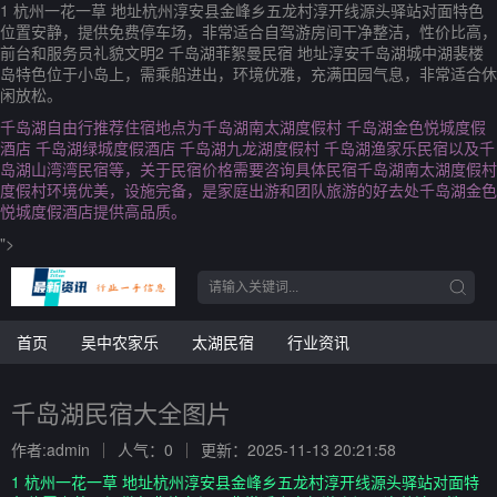
1 杭州一花一草 地址杭州淳安县金峰乡五龙村淳开线源头驿站对面特色
位置安静，提供免费停车场，非常适合自驾游房间干净整洁，性价比高，
前台和服务员礼貌文明2 千岛湖菲絮曼民宿 地址淳安千岛湖城中湖裴楼
岛特色位于小岛上，需乘船进出，环境优雅，充满田园气息，非常适合休
闲放松。
千岛湖自由行推荐住宿地点为千岛湖南太湖度假村 千岛湖金色悦城度假
酒店 千岛湖绿城度假酒店 千岛湖九龙湖度假村 千岛湖渔家乐民宿以及千
岛湖山湾湾民宿等，关于民宿价格需要咨询具体民宿千岛湖南太湖度假村
度假村环境优美，设施完备，是家庭出游和团队旅游的好去处千岛湖金色
悦城度假酒店提供高品质。
">
首页
吴中农家乐
太湖民宿
行业资讯
千岛湖民宿大全图片
作者:admin
人气：0
更新：2025-11-13 20:21:58
1 杭州一花一草 地址杭州淳安县金峰乡五龙村淳开线源头驿站对面特