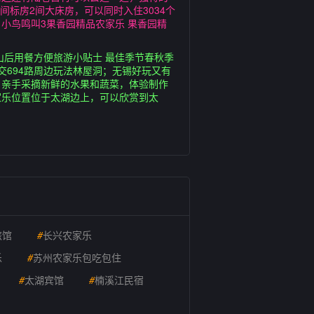
标房2间大床房，可以同时入住3034个
小鸟鸣叫3果香园精品农家乐 果香园精
山后用餐方便旅游小贴士 最佳季节春秋季
交694路周边玩法林屋洞；无锡好玩又有
，亲手采摘新鲜的水果和蔬菜，体验制作
家乐位置位于太湖边上，可以欣赏到太
旅馆
#
长兴农家乐
乐
#
苏州农家乐包吃包住
#
太湖宾馆
#
楠溪江民宿