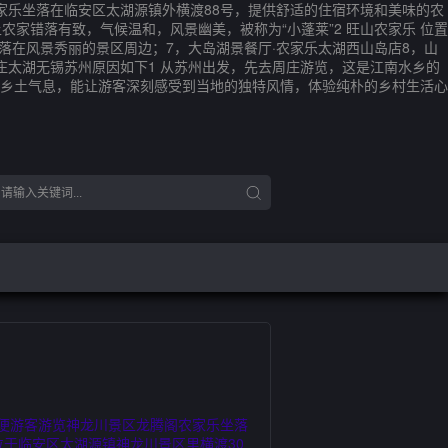
家乐坐落在临安区太湖源镇外横渡88号，提供舒适的住宿环境和美味的农
家错落有致，气候温和，风景幽美，被称为“小蓬莱”2 旺山农家乐 位置
落在风景秀丽的景区周边；7，大岛湖景餐厅·农家乐太湖西山岛店8，山
庄太湖无锡苏州原因如下1 从苏州出发，先去周庄游览，这是江南水乡的
乡土气息，能让游客深刻感受到当地的独特风情，体验纯朴的乡村生活心
便游客游览神龙川景区龙腾阁农家乐坐落
于临安区太湖源镇神龙川景区里横渡30