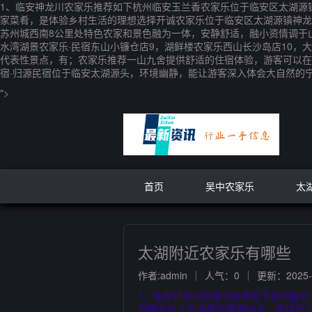
1、临安神龙川农家乐推荐如下杭州临安玉兰香农家乐位于临安区太湖源
家菜肴，是体验乡村生活的理想选择开诚农家乐位于临安区太湖源镇神龙川
苏州城西南8公里处特色农家和景色融为一体，安静舒适，融小资情调于山
水湾湖景农家乐·民宿东山小镰仓店9，湖鲜楼农家乐西山长沙岛店10，
代表性景点，有；农家乐推荐一山九舍提供舒适的住宿体验，游客可以在
宿·归源民宿位于临安太湖源头，环境幽静，能让游客深入体会大自然的
">
首页
吴中农家乐
太
太湖附近农家乐有哪些
作者:admin
人气：0
更新：2025-1
1、临安神龙川农家乐推荐如下杭州临
在临安区太湖源镇外横渡88号，提供舒