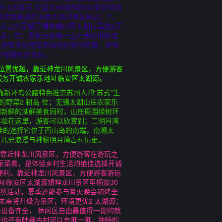
旺山农家乐 位置苏州城西南8公里处特色
色农家散落在风景秀丽的景区周边；7，
大龙口农家餐厅缥缈峰店环太湖自驾游2天
景点，有；农家乐推荐一山九舍提供舒适
让游客深刻感受到当地的独特风情，体验
市喧嚣的好去处。
位置优越，靠近神龙川风景区，方便游客
服务开诚农家乐地址临安区太湖源。
靠新环岛公路特色推崇苏州人的“苏式”生
野菜2 耕岛 位；无锡太湖山庄农家乐
到新鲜的湖鲜美食同时，山庄周围绿树环
体验在这里，游客可以欣赏到；二明月湾
佳的选择它位于西山岛的南端，南濒太
了几分浪漫与神秘明月湾古村历史。
，靠近神龙川风景区，方便游客在游玩之
家菜肴，是体验乡村生活的绝佳选择开诚
便利，靠近神龙川风景区，方便游客游玩
址临安区太湖源镇神龙川景区里横渡30
自然活动，夏季还能参与篝火晚会和烤全
未来将升级为景区，环境更优2 太湖源；
设备齐全， 休闲区自由最值得一提的就
周边还有陆巷古村可以去逛一逛，独特的