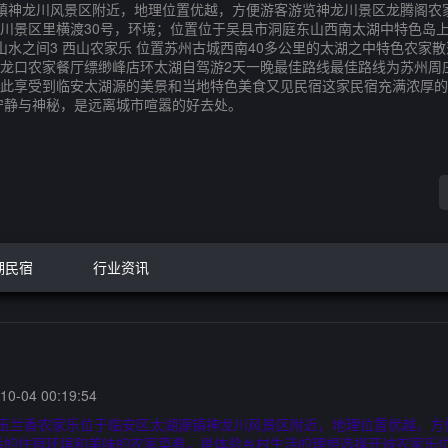
镇神龙川风景区附近，地理位置优越，方便游客游览神龙川景区龙腾阁农
景区里横渡30号，环境；位置位于吴县市洞庭东山西南太湖中特色岛上农
水之间3 西山农家乐 位置苏州古城西南40多公里的太湖之中特色农家散
大龙口农家餐厅缥缈峰店环太湖自驾游2天一晚最佳路线最佳路线为苏州周
此享受到临安太湖源的美景和当地特色美食又见民宿这家民宿充满浓厚的
宁静与神秘，是远离城市喧嚣的好去处。
湖民宿
行业资讯
0-04 00:19:54
安玉兰香农家乐位于临安区太湖源镇神龙川风景区附近，地理位置优越，方
适的住宿环境和美味的农家菜肴，是体验乡村生活的理想选择开诚农家乐位