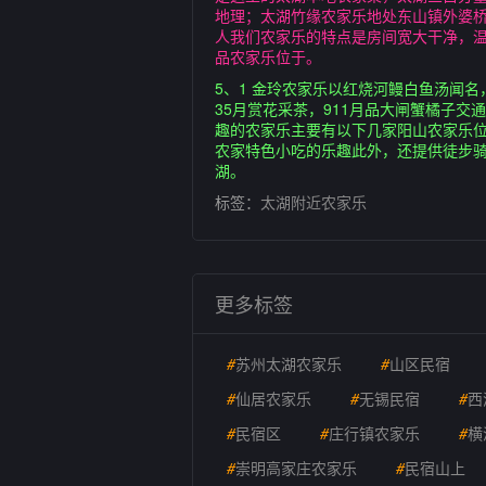
地理；太湖竹缘农家乐地处东山镇外婆桥
人我们农家乐的特点是房间宽大干净，温
品农家乐位于。
5、1 金玲农家乐以红烧河鳗白鱼汤闻
35月赏花采茶，911月品大闸蟹橘子交
趣的农家乐主要有以下几家阳山农家乐
农家特色小吃的乐趣此外，还提供徒步
湖。
标签：
太湖附近农家乐
更多标签
#
苏州太湖农家乐
#
山区民宿
#
仙居农家乐
#
无锡民宿
#
西
#
民宿区
#
庄行镇农家乐
#
横
#
崇明高家庄农家乐
#
民宿山上