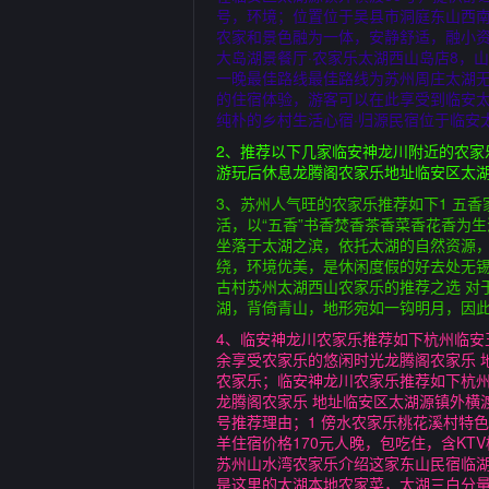
号，环境；位置位于吴县市洞庭东山西南
农家和景色融为一体，安静舒适，融小资
大岛湖景餐厅·农家乐太湖西山岛店8，
一晚最佳路线最佳路线为苏州周庄太湖无
的住宿体验，游客可以在此享受到临安
纯朴的乡村生活心宿·归源民宿位于临安
2、推荐以下几家临安神龙川附近的农
游玩后休息龙腾阁农家乐地址临安区太湖
3、苏州人气旺的农家乐推荐如下1 五香
活，以“五香”书香焚香茶香菜香花香为
坐落于太湖之滨，依托太湖的自然资源
绕，环境优美，是休闲度假的好去处无
古村苏州太湖西山农家乐的推荐之选 对
湖，背倚青山，地形宛如一钩明月，因
4、临安神龙川农家乐推荐如下杭州临安
余享受农家乐的悠闲时光龙腾阁农家乐 
农家乐；临安神龙川农家乐推荐如下杭州
龙腾阁农家乐 地址临安区太湖源镇外横
号推荐理由；1 傍水农家乐桃花溪村特
羊住宿价格170元人晚，包吃住，含K
苏州山水湾农家乐介绍这家东山民宿临湖
是这里的太湖本地农家菜，太湖三白分