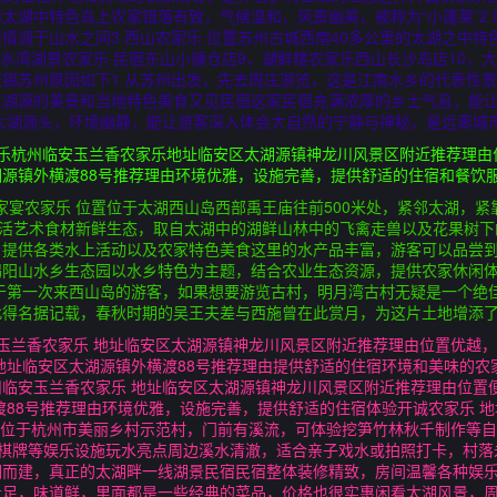
太湖中特色岛上农家错落有致，气候温和，风景幽美，被称为“小蓬莱”2 
情调于山水之间3 西山农家乐 位置苏州古城西南40多公里的太湖之中特
山水湾湖景农家乐·民宿东山小镰仓店9，湖鲜楼农家乐西山长沙岛店10，
锡苏州原因如下1 从苏州出发，先去周庄游览，这是江南水乡的代表性
太湖源的美景和当地特色美食又见民宿这家民宿充满浓厚的乡土气息，能
太湖源头，环境幽静，能让游客深入体会大自然的宁静与神秘，是远离城
家乐杭州临安玉兰香农家乐地址临安区太湖源镇神龙川风景区附近推荐理由
源镇外横渡88号推荐理由环境优雅，设施完善，提供舒适的住宿和餐饮
家宴农家乐 位置位于太湖西山岛西部禹王庙往前500米处，紧邻太湖，紧
生活艺术食材新鲜生态，取自太湖中的湖鲜山林中的飞禽走兽以及花果树下的
，提供各类水上活动以及农家特色美食这里的水产品丰富，游客可以品尝
锡阳山水乡生态园以水乡特色为主题，结合农业生态资源，提供农家休闲
于第一次来西山岛的游客，如果想要游览古村，明月湾古村无疑是一个绝
此得名据记载，春秋时期的吴王夫差与西施曾在此赏月，为这片土地增添
玉兰香农家乐 地址临安区太湖源镇神龙川风景区附近推荐理由位置优越
地址临安区太湖源镇外横渡88号推荐理由提供舒适的住宿环境和美味的农
临安玉兰香农家乐 地址临安区太湖源镇神龙川风景区附近推荐理由位置
渡88号推荐理由环境优雅，设施完善，提供舒适的住宿体验开诚农家乐 地
色位于杭州市美丽乡村示范村，门前有溪流，可体验挖笋竹林秋千制作等
TV棋牌等娱乐设施玩水亮点周边溪水清澈，适合亲子戏水或拍照打卡，村落
而建，真正的太湖畔一线湖景民宿民宿整体装修精致，房间温馨各种娱乐
量足，味道鲜，里面都是一些经典的菜品，价格也很实惠闲看太湖风景，