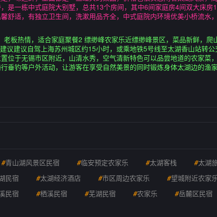
，是一栋中式庭院大别墅，总共13个房间，其中6间家庭房4间双大床房1间
馨舒适，有独立卫生间，洗漱用品齐全，中式庭院内环境优美小桥流水，
名，老板热情，适合家庭聚餐2 缥缈峰农家乐近缥缈峰景区，菜品新鲜，爬
通建议建议自驾上海苏州城区约15小时，或乘地铁5号线至太湖香山站转公
位置位于无锡市区附近，山清水秀，空气清新特色可以品尝地道的农家菜
骑行垂钓等户外活动，让游客在享受自然美景的同时锻炼身体太湖边的渔
#
青山湖风景区民宿
#
临安预定农家乐
#
太湖客栈
#
太湖
湖民宿
#
太湖经济酒店
#
市区周边农家乐
#
望城附近农家
溪民宿
#
栖溪民宿
#
芜湖民宿
#
农家乐
#
岳麓区民宿