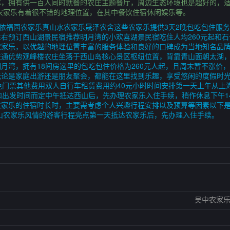
体，拥有供一百人同时就餐的农庄主题餐厅，周边生态环境也是超好的，
农家乐有着很不错的地理位置，在其中餐饮住宿休闲娱乐等。
庄依福园农家乐真山水农家乐晟泽农舍这些农家乐提供3天2晚包吃包住服务
右预订西山湖景民宿推荐明月湾的小欢喜湖景民宿吃住人均260元起和
家乐，以优越的地理位置丰富的服务体验和良好的口碑成为当地知名品牌，
交通优势观峰楼农庄坐落于西山岛核心景区枢纽位置，背靠青山面朝太湖
月湾，拥有18间房这里的包吃包住价格为260元人起，且周末暂不涨价
无论是家庭出游还是朋友聚会，都能在这里找到乐趣，享受悠闲的度假时
免门票其他费用双人自行车租赁费用约40元小时时间安排第一天上午从上
出发时间而定中午抵达西山后，先办理农家乐入住手续，稍作休息下午140
山农家乐的住宿时长时，主要需考虑个人兴趣行程安排以及预算等因素以下
山农家乐风情的游客行程亮点第一天抵达农家乐后，先办理入住手续。
吴中农家