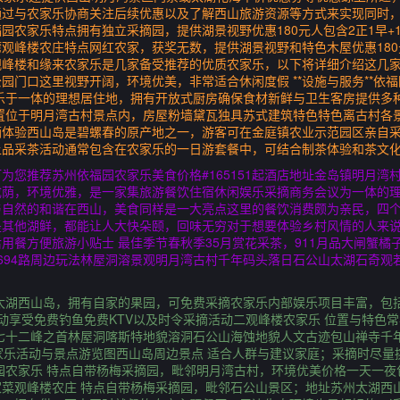
通过与农家乐协商关注后续优惠以及了解西山旅游资源等方式来实现同时
园农家乐特点拥有独立采摘园，提供湖景视野优惠180元人包含2正1早+
观峰楼农庄特点网红农家，获奖无数，提供湖景视野和特色木屋优惠180元
楼和缘来农家乐是几家备受推荐的优质农家乐，以下将详细介绍这几家农家乐1
园门口这里视野开阔，环境优美，非常适合休闲度假 **设施与服务**依
乐于一体的理想居住地，拥有开放式厨房确保食材新鲜与卫生客房提供多
置位于明月湾古村景点内，房屋粉墙黛瓦独具苏式建筑特色特色离古村各
摘体验西山岛是碧螺春的原产地之一，游客可在金庭镇农业示范园区亲自
上品采茶活动通常包含在农家乐的一日游套餐中，可结合制茶体验和茶文
为您推荐苏州依福园农家乐美食价格#165151起酒店地址金岛镇明月湾
成荫，环境优雅，是一家集旅游餐饮住宿休闲娱乐采摘商务会议为一体的
与自然的和谐在西山，美食同样是一大亮点这里的餐饮消费颇为亲民，四
其他湖鲜，都能让人大快朵颐，回味无穷对于想要体验乡村风情的人来说
用餐方便旅游小贴士 最佳季节春秋季35月赏花采茶，911月品大闸蟹橘
694路周边玩法林屋洞溶景观明月湾古村千年码头落日石公山太湖石奇观
太湖西山岛，拥有自家的果园，可免费采摘农家乐内部娱乐项目丰富，包
动享受免费钓鱼免费KTV以及时令采摘活动二观峰楼农家乐 位置与特色
七十二峰之首林屋洞喀斯特地貌溶洞石公山海蚀地貌人文古迹包山禅寺千
家乐活动与景点游览图西山岛周边景点 适合人群与建议家庭；采摘时尽量
园农家乐 特点自带杨梅采摘园，毗邻明月湾古村，环境优美价格一天一夜
菜观峰楼农庄 特点自带杨梅采摘园，毗邻石公山景区；地址苏州太湖西山