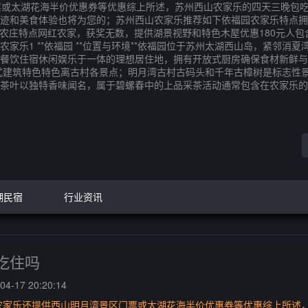
票或太湖花海半价优惠券等优惠综上所述，苏州西山农家乐的四天三晚包
和美食体验也将为您的；苏州西山农家乐推荐如下依福园农家乐特点拥有独
农庄特点网红农家，获奖无数，提供湖景视野和特色木屋优惠180元人包
乐1 **依福园 **位置与环境**依福园位于苏州太湖西山岛，紧邻消夏
旅游餐饮住宿休闲娱乐于一体的理想居住地，拥有开放式厨房确保食材新鲜
式建筑特色特色离古村各景点；明月湾古村古码头和千年古樟树是标志性
茶叶以独特香味闻名，属于碧螺春中的上品采茶活动通常包含在农家乐的
湖民宿
行业资讯
吃住吗
4-17 20:20:14
农家乐还提供西山明月湾景区门票或太湖花海半价优惠券等优惠综上所述