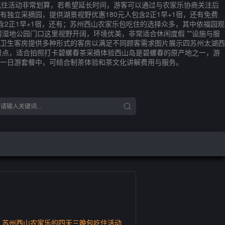
吃住活动非常划算，若希望延长时间，游客可以通过与农家乐协商关注后
立采摘园，提供湖景视野优惠180元人包含2正1早+1宿，还有免费
含2正1早+1宿，还有；苏州西山农家乐包吃住的选择众多，其中依福园观
湾湿地公园门口这里视野开阔，环境优美，非常适合休闲度假 **设施与服
与卫生客房提供多种形式的客房以满足不同顾客需求图片展示四苏州太湖西
景点，适合拍照打卡碧螺春茶采摘体验西山岛是碧螺春的原产地之一，游
一日游套餐中，可结合制茶体验和茶文化讲解费用与服务。
，苏州西山农家乐的四天三晚包吃住活动