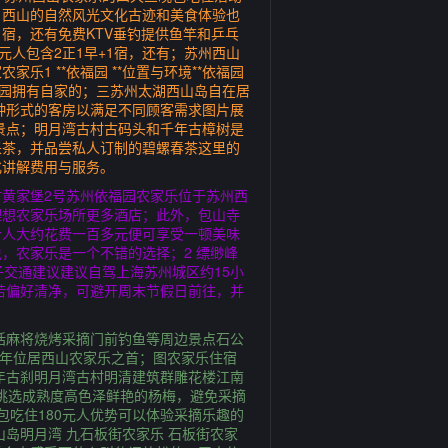
，西山的自然风光文化古迹和美食体验也
1宿，还有免费KTV垂钓提供鱼竿和乒乓
人包含2正1早+1宿，还有；苏州西山
 **依福园 **位置与环境**依福园
福园拥有自家的；三苏州太湖西山岛自在居
种形式的客房以满足不同顾客需求图片展
景点；明月湾古村古码头和千年古樟树是
采茶，并品尝私人订制的碧螺春茶这里的
化讲解费用与服务。
村黄家堡2号苏州依福园农家乐位于苏州西
理想农家乐场所更多酒店；此外，包山寺
个人大约花费一百多元便可享受一顿美味
，农家乐是一个不错的选择；2 缥缈峰
子交通建议建议自驾上海苏州城区约15小
若偏好清净，可避开周末节假日前往，并
括麻将烧烤采摘门前钓鱼等周边景点石公
常年位居西山农家乐之首；图农家乐住宿
年古刹明月湾古村明清建筑群雕花楼江南
挑选成熟度高色泽鲜艳的杨梅，避免采摘
包吃住180元人优势可以体验采摘乐趣的
岛明月湾 九石板街农家乐 石板街农家