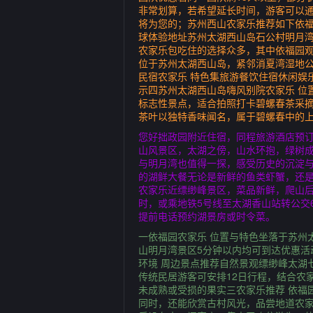
非常划算，若希望延长时间，游客可以
将为您的；苏州西山农家乐推荐如下依福
球体验地址苏州太湖西山岛石公村明月湾
农家乐包吃住的选择众多，其中依福园观峰
位于苏州太湖西山岛，紧邻消夏湾湿地公
民宿农家乐 特色集旅游餐饮住宿休闲娱
示四苏州太湖西山岛嗨风别院农家乐 位
标志性景点，适合拍照打卡碧螺春茶采
茶叶以独特香味闻名，属于碧螺春中的
您好拙政园附近住宿，同程旅游酒店预订
山风景区，太湖之傍，山水环抱，绿树
与明月湾也值得一探，感受历史的沉淀
的湖鲜大餐无论是新鲜的鱼类虾蟹，还是
农家乐近缥缈峰景区，菜品新鲜，爬山后
时，或乘地铁5号线至太湖香山站转公交
提前电话预约湖景房或时令菜。
一依福园农家乐 位置与特色坐落于苏州
山明月湾景区5分钟以内均可到达优惠活
环境 周边景点推荐自然景观缥缈峰太湖
传统民居游客可安排12日行程，结合农
未成熟或受损的果实三农家乐推荐 依福
同时，还能欣赏古村风光，品尝地道农家