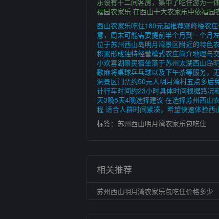
乐设有十二间客房，集中了吃住游为一
福园农家乐 在西山十大农家乐中依福园
西山农家乐吃住180元起推荐观峰楼农
意，周末可能需要提前半个月到一个月左
位于苏州西山岛明月湾景区附近的特色农
积累形成独特经营模式农庄简介地理与
小欢喜湖景民宿坐落于苏州太湖西山岛明
歌麻将桌球乒乓球以及下午茶等服务，
洞景区门票约50元人明月湾村五点多后
计行车时间约23小时具体时间根据路况和
天3晚5天4晚选择建议 在选择苏州西
程 适合人群时间紧凑，希望快速体验西
标签：
苏州西山明月湾农家乐包吃住
相关推荐
苏州西山明月湾农家乐包吃住价格多少