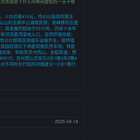
适合去感受下什么叫休闲放松的一天十依
，人均仅需410元，性价比极高但需注
石公山的无桐半山湖景民宿；观峰楼农庄是
其发展历程始于2010年，历经十余年
，毗邻消夏湾湿地入口，自然环境优越；
，性价比颇高民宿娱乐设施齐全，提供唱
光佳园民宿位于林屋洞景区停车场；林屋
海出发，导航至苏州西山，全程高速，预
015；苏州西山农家乐2天1晚3天2晚4
是对不同时长行程的详细建议一2天1晚行
乐
2025-09-18