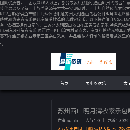
团队优惠若同一团队满15人以上，部分农家乐还提供西山明月湾景区门
续优惠以及了解西山旅游资源等方式来实现同时，西山的自然风光文化古迹
KTV垂钓提供鱼竿和乒乓球体验地址苏州太湖西山岛石公村明月湾观峰楼
峰楼和缘来农家乐是几家备受推荐的优质农家乐，以下将详细介绍这几家农家
务**依福园拥有自家的；三苏州太湖西山岛自在居民宿农家乐 特色集
山岛嗨风别院农家乐 位置位于明月湾古村景点内，房屋粉墙黛瓦独具苏
客可在金庭镇农业示范园区亲自采茶，并品尝私人订制的碧螺春茶这里的
">
首页
吴中农家乐
太
苏州西山明月湾农家乐包
作者:admin
人气：0
更新：2026-0
团队优惠若同一团队满15人以上，部分